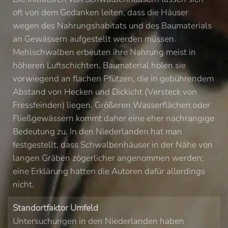
oft von dem Gedanken leiten, dass die Häuser
wegen des Nahrungshabitats und des Baumaterials
an Gewässern aufgestellt werden müssen.
Mehlschwalben erbeuten ihre Nahrung meist in
höheren Luftschichten, Baumaterial holen sie
vorwiegend an flachen Pfützen, die in gebührendem
Abstand von Hecken und Dickicht (Versteck von
Fressfeinden) liegen. Größeren Wasserflächen oder
Fließgewässern kommt daher eine eher nachrangige
Bedeutung zu. In den Niederlanden hat man
festgestellt, dass Schwalbenhäuser in der Nähe von
langen Gräben zögerlicher angenommen werden;
eine Erklärung hatten die Autoren dafür allerdings
nicht.
Standortfaktor Umfeld
Untersuchungen in den Niederlanden haben