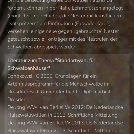
Um die Besiedlung eines Schwalbenhauses zu
fördern, können in der Nähe Lehmpfützen angelegt
(möglichst freie Fläche), die Nester mit künstlichen
„Kotspritzern“ am Einflugloch (Fassadenfarbe)
versehen, einige neue gegen „gebrauchte“ Nester
getauscht sowie Tonträger mit des Nestrufen der
Schwalben abgespielt werden.
Literatur zum Thema "Standortwahl für
Schwalbenhäuser"
Bondkowski C 2005: Grundlagen für ein
Artenhilfsprogramm für die Mehlschwalbe im
Dresdner Süd. Unveröffentlichte Diplomarbeit.
Dresden.
De Jong WW, van Berkel W 2012: De Nederlandse
Huiszwaluwtillen in 2012. Schriftliche Mitteilung.
De Jong WW, van Berkel W 2013: De Nederlandse
Huiszwaluwtillen in 2013. Schriftliche Mitteilung.