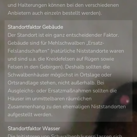
und Halterungen können bei den verschiedenen
Anbietern auch einzeln bestellt werden).
Standortfaktor Gebäude
Der Standort ist ein ganz entscheidender Faktor.
Gebäude sind für Mehlschwalben „Ersatz-
Felslandschaften“ (natürliche Niststandorte waren
und sind u.a. die Kreidefelsen auf Rügen sowie
Felsen in den Gebirgen). Deshalb sollten die
Schwalbenhäuser möglichst in Ortslage oder
Ortsrandlage stehen, nicht außerhalb. Bei
Ausgleichs- oder Ersatzmaßnahmen sollten die
Häuser im unmittelbaren räumlichen
Zusammenhang zu den ehemaligen Niststandorten
aufgestellt werden.
Standortfaktor Wasser
Die Initiatoren von Schwalbenhäusern lassen sich