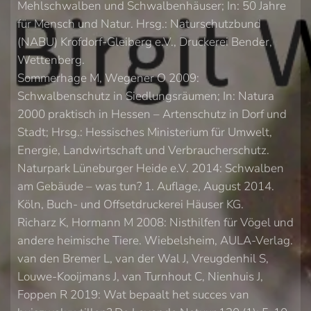
Mehlschwalben und Schwalbenhäuser; In: 50 Jahre
für Mensch und Natur. Hrsg.: Naturschutzbund
(NABU) Krofdorf-Gleiberg e.V., Druckerei Bender,
Wettenberg.
Sommerhage M, Wegener O 2009:
Schwalbenschutz in Siedlungsräumen; In: Natura
2000 praktisch in Hessen – Artenschutz in Dorf und
Stadt; Hrsg.: Hessisches Ministerium für Umwelt,
Energie, Landwirtschaft und Verbraucherschutz.
Naturpark Lüneburger Heide e.V. 2014: Schwalben
am Gebäude – was tun? 1. Auflage, August 2014.
Köln, Buch- und Offsetdruckerei Häuser KG.
Richarz K, Hormann M 2008: Nisthilfen für Vögel und
andere heimische Tiere. Wiebelsheim, AULA-Verlag.
van den Bremer L, van der Wal J, Vreugdenhil S,
Louwe-Kooijmans J, van Turnhout C, Nienhuis J,
Foppen R 2019: Wat bepaalt het succes van