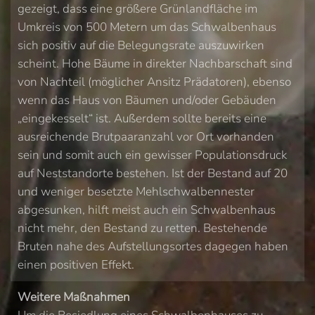
gezeigt, dass eine größere Grünlandfläche im
Umkreis von 500 Metern um das Schwalbenhaus
sich positiv auf die Belegungsrate auszuwirken
scheint. Hohe Bäume in direkter Nachbarschaft sind
von Nachteil (möglicher Ansitz Prädatoren), ebenso
wenn das Haus von Bäumen und/oder Gebäuden
„eingekesselt“ ist. Außerdem sollte bereits eine
ausreichende Brutpaaranzahl vor Ort vorhanden
sein und somit auch ein gewisser Populationsdruck
auf Neststandorte bestehen. Ist der Bestand auf 20
und weniger besetzte Mehlschwalbennester
abgesunken, hilft meist auch ein Schwalbenhaus
nicht mehr, den Bestand zu retten. Bestehende
Bruten nahe des Aufstellungsortes dagegen haben
einen positiven Effekt.
Weitere Maßnahmen