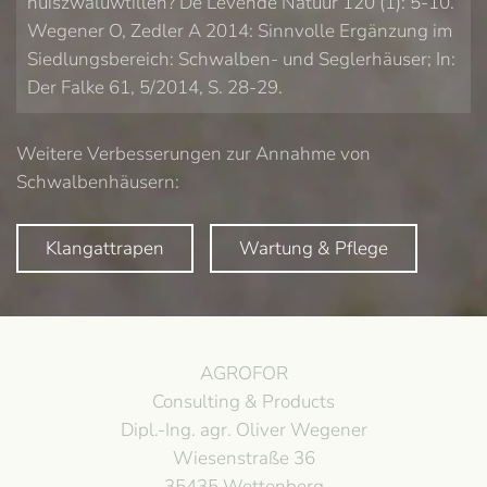
huiszwaluwtillen? De Levende Natuur 120 (1): 5-10.
Wegener O, Zedler A 2014: Sinnvolle Ergänzung im
Siedlungsbereich: Schwalben- und Seglerhäuser; In:
Der Falke 61, 5/2014, S. 28-29.
Weitere Verbesserungen zur Annahme von
Schwalbenhäusern:
Klangattrapen
Wartung & Pflege
AGROFOR
Consulting & Products
Dipl.-Ing. agr. Oliver Wegener
Wiesenstraße 36
35435 Wettenberg