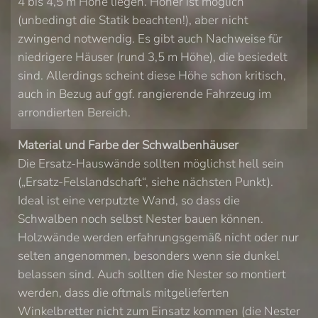
4 bis 4,5 m Höhe liegen. Höher ist möglich
(unbedingt die Statik beachten!), aber nicht
zwingend notwendig. Es gibt auch Nachweise für
niedrigere Häuser (rund 3,5 m Höhe), die besiedelt
sind. Allerdings scheint diese Höhe schon kritisch,
auch in Bezug auf ggf. rangierende Fahrzeug im
arrondierten Bereich.
Material und Farbe der Schwalbenhäuser
Die Ersatz-Hauswände sollten möglichst hell sein
(„Ersatz-Felslandschaft“, siehe nächsten Punkt).
Ideal ist eine verputzte Wand, so dass die
Schwalben noch selbst Nester bauen können.
Holzwände werden erfahrungsgemäß nicht oder nur
selten angenommen, besonders wenn sie dunkel
belassen sind. Auch sollten die Nester so montiert
werden, dass die oftmals mitgelieferten
Winkelbretter nicht zum Einsatz kommen (die Nester