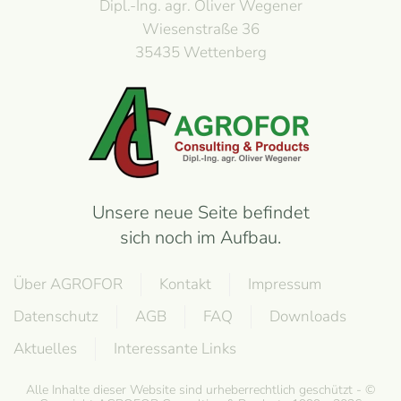
Dipl.-Ing. agr. Oliver Wegener
Wiesenstraße 36
35435 Wettenberg
Unsere neue Seite befindet
sich noch im Aufbau.
Über AGROFOR
Kontakt
Impressum
Datenschutz
AGB
FAQ
Downloads
Aktuelles
Interessante Links
Alle Inhalte dieser Website sind urheberrechtlich geschützt - ©