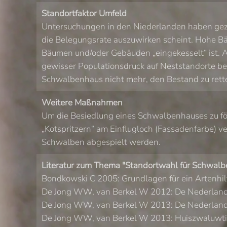
Standortfaktor Umfeld
Untersuchungen in den Niederlanden haben geze
die Belegungsrate auszuwirken scheint. Hohe Bä
Bäumen und/oder Gebäuden „eingekesselt“ ist. A
gewisser Populationsdruck auf Neststandorte be
Schwalbenhaus nicht mehr, den Bestand zu rette
Weitere Maßnahmen
Um die Besiedlung eines Schwalbenhauses zu för
„Kotspritzern“ am Einflugloch (Fassadenfarbe) v
Schwalben abgespielt werden.
Literatur zum Thema "Standortwahl für Schwalb
Bondkowski C 2005: Grundlagen für ein Artenhil
De Jong WW, van Berkel W 2012: De Nederlandse 
De Jong WW, van Berkel W 2013: De Nederlandse 
De Jong WW, van Berkel W 2013: Huiszwaluwtille