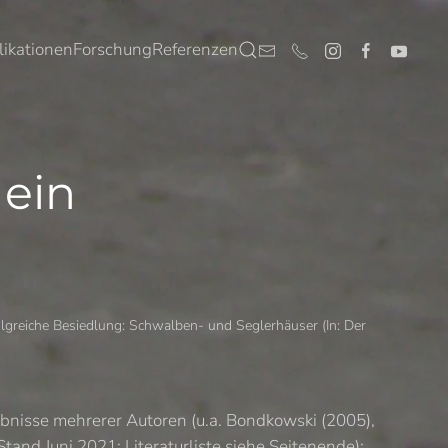
likationen
Forschung
Referenzen
 ein
lgreiche Besiedlung: Schwalben- und Seglerhäuser (In: Der
bnisse mehrerer Autoren (u.a. Bondkowski (2005),
and Juni 2021; Literaturliste siehe Seitenende):