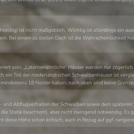
chteckig) ist nicht maßgeblich. Wichtig ist allerdings ein 
 sein. Bei einem zu steilen Dach ist die Wahrscheinlichkeit 
iert sein. „Laternenähnliche“ Häuser werden nur zögerlich o
in Teil der niederländischen Schwalbenhäuser ist vergleic
e mindestens 18 Nester haben; nach oben sind keine Grenze
und Abflugverhalten der Schwalben sowie dem späteren Serv
 die Statik beachten!), aber nicht zwingend notwendig. Es 
int diese Höhe schon kritisch, auch in Bezug auf ggf. rangie