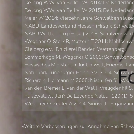
De Jong WW, van Berkel W 2014: De Nederlandse 
De Jong WW, van Berkel W 2015: De Nederlandse 
Meier W 2014: Vierzehn Jahre Schwalbenhäuser 
NABU-Landesverband Hessen (Hrsg.): Schwalben
NABU Wettenberg (Hrsg.) 2019: Schützenswerte
Wegener O, Stork R, Mattern T 2011: Mehlschwa
Gleiberg e.V., Druckerei Bender, Wettenberg.
Sommerhage M, Wegener O 2009: Schwalbenschutz
Hessisches Ministerium für Umwelt, Energie, La
Naturpark Lüneburger Heide e.V. 2014: Schwalbe
Richarz K, Hormann M 2008: Nisthilfen für Vöge
van den Bremer L, van der Wal J, Vreugdenhil S,
huiszwaluwtillen? De Levende Natuur 120 (1): 5
Wegener O, Zedler A 2014: Sinnvolle Ergänzung 
Weitere Verbesserungen zur Annahme von Schw