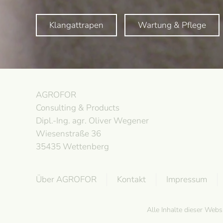
Klangattrapen
Wartung & Pflege
AGROFOR
Consulting & Products
Dipl.-Ing. agr. Oliver Wegener
Wiesenstraße 36
35435 Wettenberg
Über AGROFOR
Kontakt
Impressum
Alle Inhalte dieser Web