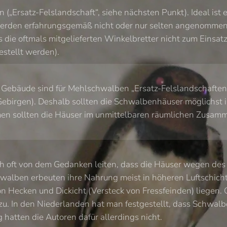
n („Ersatz-Felslandschaft“, siehe nächsten Punkt). Ideal is
erden erfahrungsgemäß nicht oder nur selten angenommen,
ss die oftmals mitgelieferten Winkelbretter nicht zum Eins
estellt werden).
. Gebäude sind für Mehlschwalben „Ersatz-Felslandschaften“
Gebirgen). Deshalb sollten die Schwalbenhäuser möglichst i
men sollten die Häuser im unmittelbaren räumlichen Zusa
ch oft von dem Gedanken leiten, dass die Häuser wegen de
alben erbeuten ihre Nahrung meist in höheren Luftschicht
n Hecken und Dickicht (Versteck von Fressfeinden) liegen
u. In den Niederlanden hat man festgestellt, dass Schwal
hatten die Autoren dafür allerdings nicht.