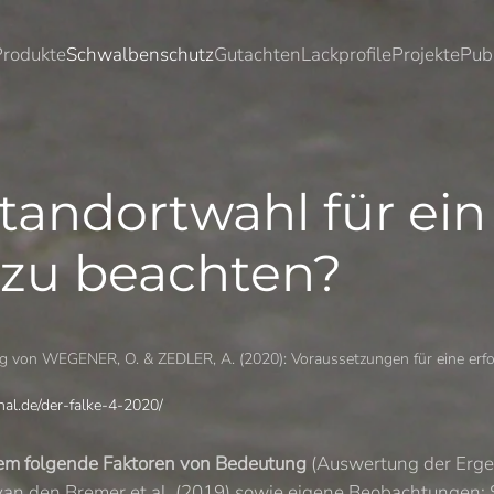
Produkte
Schwalbenschutz
Gutachten
Lackprofile
Projekte
Pub
Standortwahl für ein
zu beachten?
ng von WEGENER, O. & ZEDLER, A. (2020): Voraussetzungen für eine erfo
nal.de/der-falke-4-2020/
erem folgende Faktoren von Bedeutung
(Auswertung der Erge
an den Bremer et al. (2019) sowie eigene Beobachtungen; St