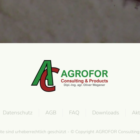
Datenschutz
AGB
FAQ
Downloads
Akt
site sind urheberrechtlich geschützt - © Copyright AGROFOR Consultin