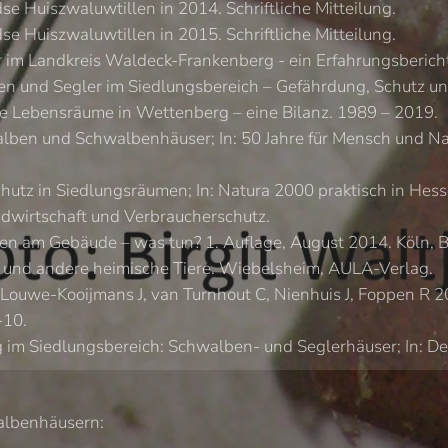
Huiszwaluwtillen in 2014. Schriftliche Mitteilung.
Huiszwaluwtillen in 2015. Schriftliche Mitteilung.
im Landkreis Waldeck-Frankenberg - ein Erfahrungsbericht.
 und Segler im Siedlungsbereich – Gefährdung, Schutz un
 Lebensräume in Wettenberg – eine Bilanz. 1989 – 2019.
lben und Schwalbenhäuser; In: 50 Jahre für Mensch und Na
 in Siedlungsräumen; In: Natura 2000 praktisch in Hessen
ndwirtschaft und Verbraucherschutz.
n am Gebäude – was tun? 1. Auflage, August 2014. Köln, B
l und andere heimische Tiere. Wiebelsheim, AULA-Verlag.
 Louwe-Kooijmans J, van Turnhout C, Nienhuis J, Foppen R 
-10.
im Siedlungsbereich: Schwalben- und Seglerhäuser; In: Der
albenhäusern: