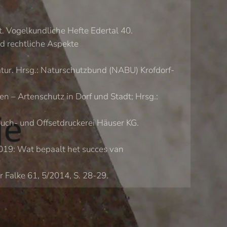
 Vogelkundliche Hefte Edertal 40.
d rechtliche Aspekte
tur. Hrsg.: Naturschutzbund (NABU) Krofdorf-
 – Artenschutz in Dorf und Stadt; Hrsg.:
uch- und Offsetdruckerei Häuser KG.
2019: Wat bepaalt het succes van
 Falke 61, 5/2014, S. 28-29.