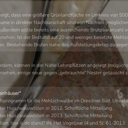
igt, dass eine größere Grünlandfläche im Umkreis von 500
ume in direkter Nachbarschaft sind von Nachteil (mögliche
ußerdem sollte bereits eine ausreichende Brutpaaranzahl v
stehen. Ist der Bestand auf 20 und weniger besetzte Mehls
n. Bestehende Bruten nahe des Aufstellungsortes dagegen 
dern, können in der Nähe Lehmpfützen angelegt (möglichst f
ersehen, einige neue gegen „gebrauchte“ Nester getauscht 
enhäuser"
fsprogramm für die Mehlschwalbe im Dresdner Süd. Unveröf
Huiszwaluwtillen in 2012. Schriftliche Mitteilung.
Huiszwaluwtillen in 2013. Schriftliche Mitteilung.
n, hoe is de stand? IN: Het Vogeljaar (4 und 5): 61-2013.