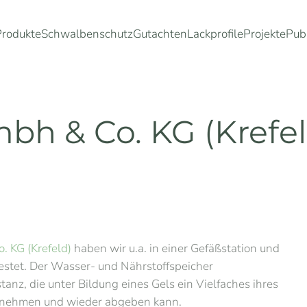
Produkte
Schwalbenschutz
Gutachten
Lackprofile
Projekte
Pub
h & Co. KG (Krefel
KG (Krefeld)
haben wir u.a. in einer Gefäßstation und
stet. Der Wasser- und Nährstoffspeicher
z, die unter Bildung eines Gels ein Vielfaches ihres
ufnehmen und wieder abgeben kann.